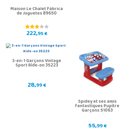
Maison Le Chalet Fábrica
de Juguetes 89650
222,
95 €
3-en-1 Garçons Vintage
Sport Ride-on 35223
28,
99 €
Spidey et ses amis
fantastiques Pupitre
Garçons 51063
55,
99 €