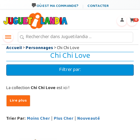
←
×
OÙ EST MA COMMANDE?
CONTACTER
0
Accueil
>
Personnages
> Chi Chi Love
Chi Chi Love
Filtrer par:
La collection
Chi Chi Love
est ici !
Trier Par:
Moins Cher
Plus Cher
Nouveauté
|
|