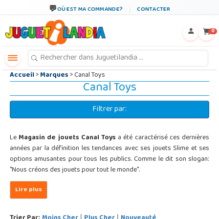
←
×
OÙ EST MA COMMANDE?
CONTACTER
0
Accueil
>
Marques
> Canal Toys
Canal Toys
Filtrer par:
Le
Magasin de jouets Canal Toys
a été caractérisé ces dernières
années par la définition les tendances avec ses jouets Slime et ses
options amusantes pour tous les publics. Comme le dit son slogan:
"Nous créons des jouets pour tout le monde".
Trier Par:
Moins Cher
Plus Cher
Nouveauté
|
|