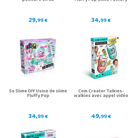
peinture en 3D
Fluffy Pop Slime Factory
29,
34,
99 €
99 €
So Slime DIY Usine de slime
Com Creator Talkies-
Fluffy Pop
walkies avec appel vidéo
34,
49,
99 €
99 €