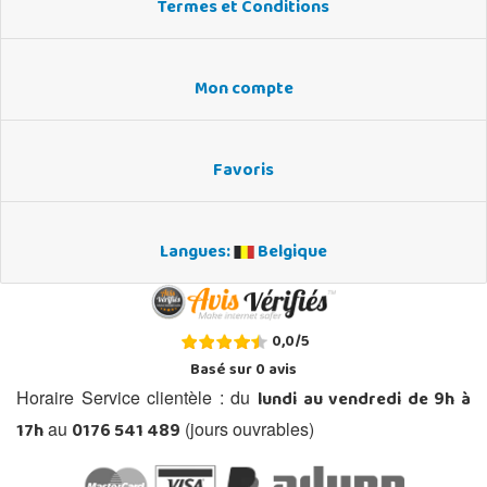
Termes et Conditions
Mon compte
Favoris
Langues:
Belgique
0,0
/
5
Basé sur
0
avis
lundi au vendredi de 9h à
Horaire Service clientèle : du
17h
0176 541 489
au
(jours ouvrables)