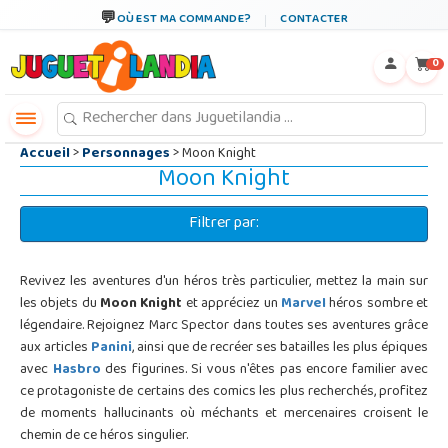
←
×
OÙ EST MA COMMANDE?
CONTACTER
0
Accueil
>
Personnages
> Moon Knight
Moon Knight
Filtrer par:
Revivez les aventures d'un héros très particulier, mettez la main sur
les objets du
Moon Knight
et appréciez un
Marvel
héros sombre et
légendaire. Rejoignez Marc Spector dans toutes ses aventures grâce
aux articles
Panini
, ainsi que de recréer ses batailles les plus épiques
avec
Hasbro
des figurines. Si vous n'êtes pas encore familier avec
ce protagoniste de certains des comics les plus recherchés, profitez
de moments hallucinants où méchants et mercenaires croisent le
chemin de ce héros singulier.