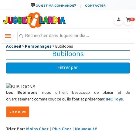
←
×
OÙ EST MA COMMANDE?
CONTACTER
0
Accueil
>
Personnages
> Bubiloons
Bubiloons
Filtrer par:
Les Bubiloons
, nous offrent beaucoup de plaisir et de
divertissement comme tout ce qu'ils font et présentent
IMC Toys
.
Trier Par:
Moins Cher
Plus Cher
Nouveauté
|
|