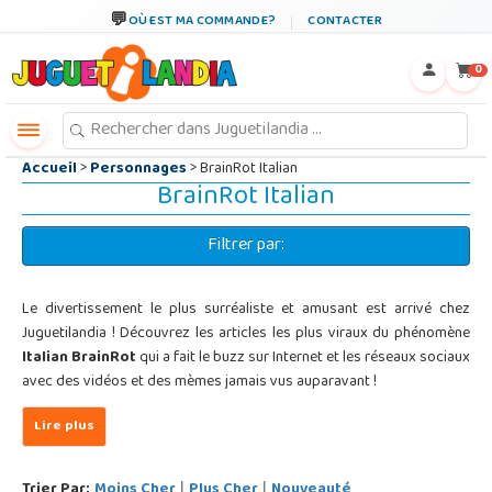
←
×
OÙ EST MA COMMANDE?
CONTACTER
0
Accueil
>
Personnages
> BrainRot Italian
BrainRot Italian
Filtrer par:
Le divertissement le plus surréaliste et amusant est arrivé chez
Juguetilandia ! Découvrez les articles les plus viraux du phénomène
Italian BrainRot
qui a fait le buzz sur Internet et les réseaux sociaux
avec des vidéos et des mèmes jamais vus auparavant !
Trier Par:
Moins Cher
Plus Cher
Nouveauté
|
|