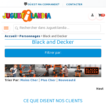
←
×
OÙ EST MA COMMANDE?
CONTACTER
0
Accueil
>
Personnages
> Black and Decker
Black and Decker
Filtrer par:
Trier Par:
Moins Cher
Plus Cher
Nouveauté
|
|
Haut
CE QUE DISENT NOS CLIENTS