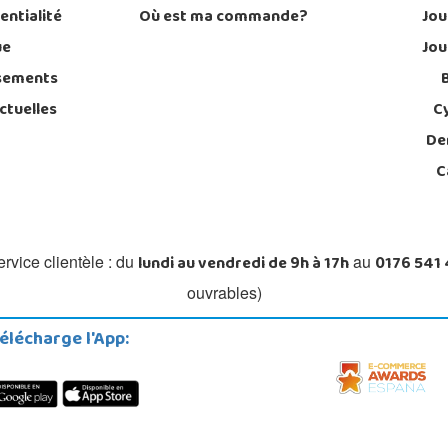
entialité
Où est ma commande?
Jou
ue
Jou
sements
ctuelles
C
De
C
lundi au vendredi de 9h à 17h
0176 541
rvice clientèle : du
au
ouvrables)
élécharge l'App: