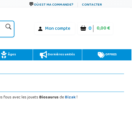
OÙ EST MA COMMANDE?
CONTACTER
0
0,00 €
Mon compte
Âges
Dernières unités
OFFRES
es fous avec les jouets
Biosaurus
de
Bizak
!