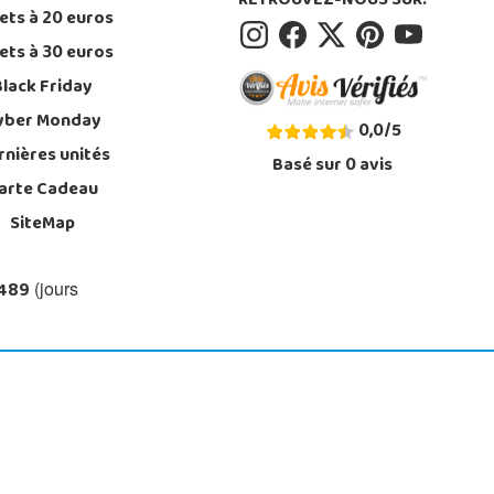
RETROUVEZ-NOUS SUR:
ets à 20 euros
ets à 30 euros
Black Friday
yber Monday
0,0
/
5
rnières unités
Basé sur
0
avis
arte Cadeau
SiteMap
 489
(jours