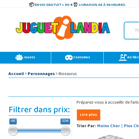
ENVOI GRATUIT > 90 €
LIVRAISON 48 À 96 HEURES.
Jouets
Costumes
Air libr
Accueil
>
Personnages
> Biosaurus
Préparez-vous à accueillir de fan
Filtrer dans prix:
4€
30€
Trier Par:
Moins Cher
Plus Ch
|