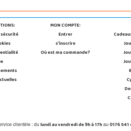
TIONS:
MON COMPTE:
 sécurité
Entrer
Cadeau
okies
s'inscrire
Jou
entialité
Où est ma commande?
Jou
ue
Jou
sements
ctuelles
C
De
C
lundi au vendredi de 9h à 17h
0176 541
rvice clientèle : du
au