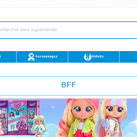
e
Personnages
Kidults
BFF