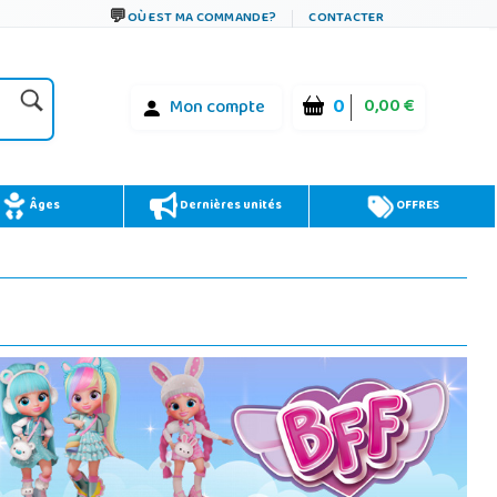
OÙ EST MA COMMANDE?
CONTACTER
0
0,00 €
Mon compte
Âges
Dernières unités
OFFRES