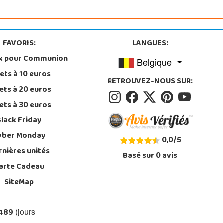
FAVORIS:
LANGUES:
x pour Communion
Belgique
ets à 10 euros
RETROUVEZ-NOUS SUR:
ets à 20 euros
ets à 30 euros
Black Friday
yber Monday
0,0
/
5
rnières unités
Basé sur
0
avis
arte Cadeau
SiteMap
 489
(jours