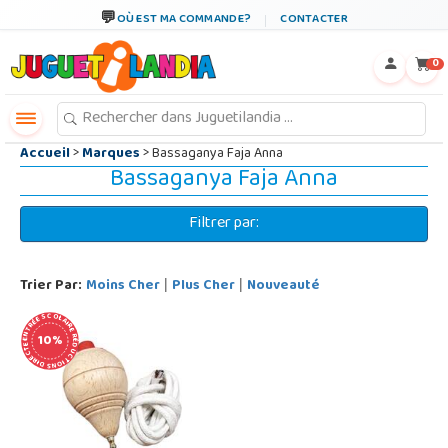
←
×
OÙ EST MA COMMANDE?
CONTACTER
0
Accueil
>
Marques
> Bassaganya Faja Anna
Bassaganya Faja Anna
Filtrer par:
Trier Par:
Moins Cher
Plus Cher
Nouveauté
|
|
RENTRÉE SCOLAIRE RÉDUCTIONS DIRECTES
10%