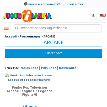
←
×
OÙ EST MA COMMANDE?
CONTACTER
0
Accueil
>
Personnages
> ARCANE
ARCANE
Filtrer par:
Trier Par:
Moins Cher
Plus Cher
Nouveauté
|
|
Funko Pop Television
Arcane League Of Legends
Figura Vi