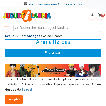
←
×
OÙ EST MA COMMANDE?
CONTACTER
0
Accueil
>
Personnages
> Anime Heroes
Anime Heroes
Filtrer par:
Recréez les batailles et les moments les plus épiques de vos anime
préférés ! Grâce aux nouvelles figurines spectaculaires
Anime
Heroes
de
Bandai
!