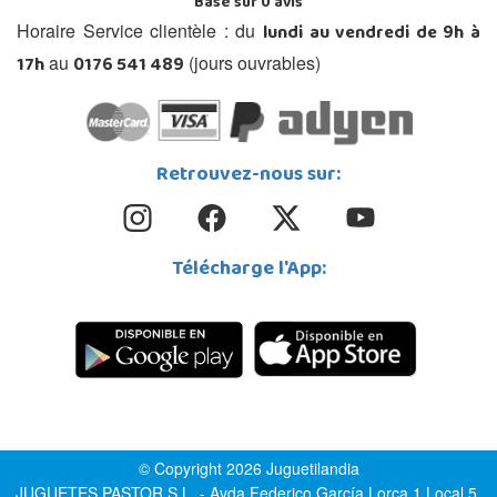
Basé sur
0
avis
lundi au vendredi de 9h à
Horaire Service clientèle : du
17h
0176 541 489
au
(jours ouvrables)
Retrouvez-nous sur:
Télécharge l'App:
© Copyright 2026 Juguetilandia
JUGUETES PASTOR S.L. - Avda.Federico García Lorca 1 Local 5,