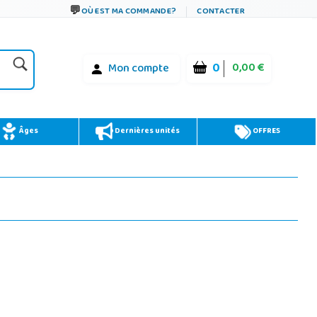
OÙ EST MA COMMANDE?
CONTACTER
0
0,00 €
Mon compte
Âges
Dernières unités
OFFRES