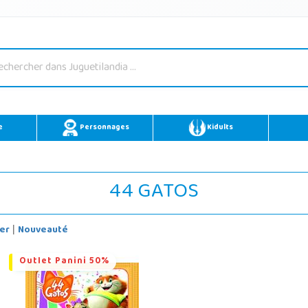
e
Personnages
Kidults
44 GATOS
er
Nouveauté
|
Outlet Panini 50%