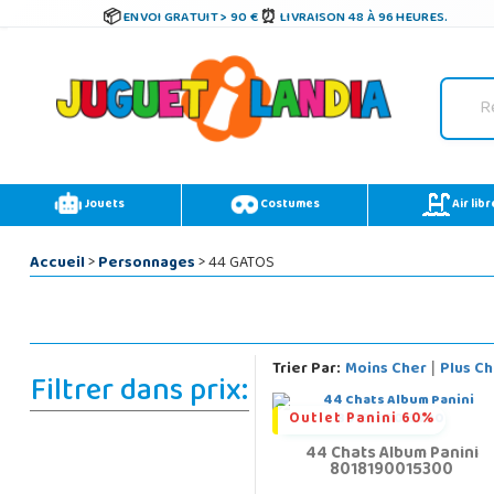
ENVOI GRATUIT > 90 €
LIVRAISON 48 À 96 HEURES.
Jouets
Costumes
Air libr
Accueil
>
Personnages
> 44 GATOS
Trier Par:
Moins Cher
Plus Ch
|
Filtrer dans prix:
Outlet Panini 60%
44 Chats Album Panini
8018190015300