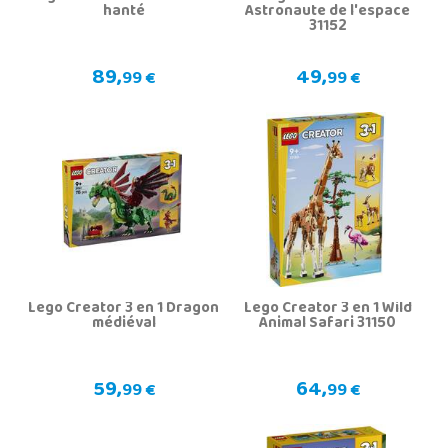
hanté
Astronaute de l'espace
31152
89,
49,
99 €
99 €
Lego Creator 3 en 1 Dragon
Lego Creator 3 en 1 Wild
médiéval
Animal Safari 31150
59,
64,
99 €
99 €