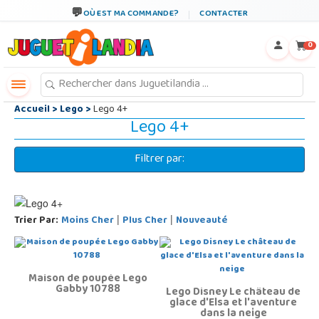
←
×
OÙ EST MA COMMANDE?
CONTACTER
0
Accueil
>
Lego
>
Lego 4+
Lego 4+
Filtrer par:
Trier Par:
Moins Cher
Plus Cher
Nouveauté
|
|
Maison de poupée Lego
Gabby 10788
Lego Disney Le château de
glace d'Elsa et l'aventure
dans la neige