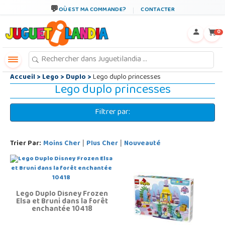
←
×
OÙ EST MA COMMANDE?
CONTACTER
0
Accueil
>
Lego
>
Duplo
>
Lego duplo princesses
Lego duplo princesses
Filtrer par:
Trier Par:
Moins Cher
Plus Cher
Nouveauté
|
|
Lego Duplo Disney Frozen
Elsa et Bruni dans la forêt
enchantée 10418