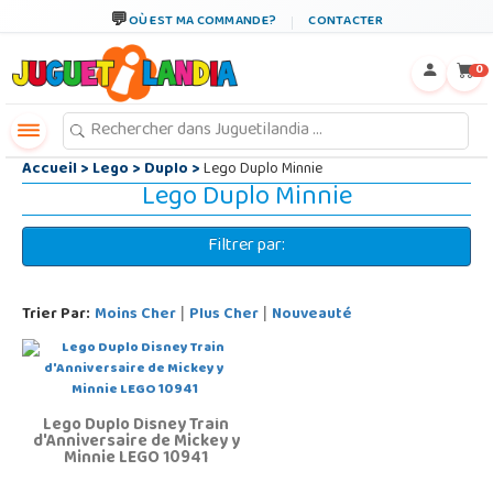
←
×
OÙ EST MA COMMANDE?
CONTACTER
0
Accueil
>
Lego
>
Duplo
>
Lego Duplo Minnie
Lego Duplo Minnie
Filtrer par:
Trier Par:
Moins Cher
Plus Cher
Nouveauté
|
|
Lego Duplo Disney Train
d'Anniversaire de Mickey y
Minnie LEGO 10941