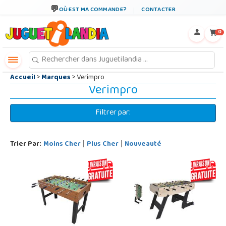
←
×
OÙ EST MA COMMANDE?
CONTACTER
0
Accueil
>
Marques
> Verimpro
Verimpro
Filtrer par:
Trier Par:
Moins Cher
Plus Cher
Nouveauté
|
|