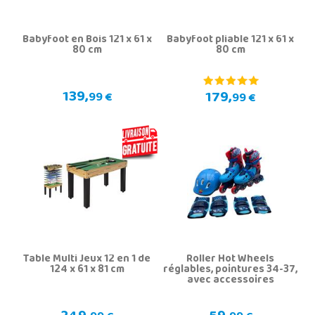
Babyfoot en Bois 121 x 61 x
Babyfoot pliable 121 x 61 x
80 cm
80 cm
139,
179,
99 €
99 €
Table Multi Jeux 12 en 1 de
Roller Hot Wheels
124 x 61 x 81 cm
réglables, pointures 34-37,
avec accessoires