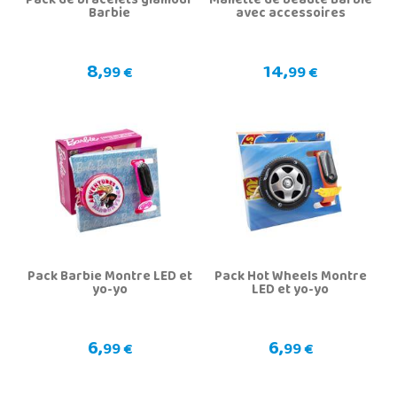
Pack de bracelets glamour
Mallette de beauté Barbie
Barbie
avec accessoires
8,
14,
99 €
99 €
Pack Barbie Montre LED et
Pack Hot Wheels Montre
yo-yo
LED et yo-yo
6,
6,
99 €
99 €