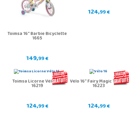
124,
99 €
Toimsa 16" Barbie Bicyclette
1665
149,
99 €
Toimsa Licorne Vélo 16"
Vélo 16" Fairy Magic Toimsa
16219
16223
124,
124,
99 €
99 €