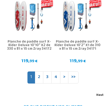
Planche de paddle surf X-
Planche de paddle surf X-
Rider Deluxe 10’10” X2 de
Rider Deluxe 10’2” X1 de 310
330 x 81 x 15 cm Zray 34172
x 81 x 15 cm Zray 34171
119,
119,
99 €
99 €
1
2
3
4
>
>>
Haut