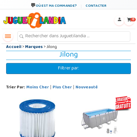
←
×
OÙ EST MA COMMANDE?
CONTACTER
0
Accueil
>
Marques
> Jilong
Jilong
Filtrer par:
Trier Par:
Moins Cher
Plus Cher
Nouveauté
|
|