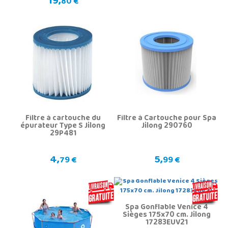
19,
80 €
Filtre à cartouche du
Filtre à Cartouche pour Spa
épurateur Type S Jilong
Jilong 290760
29P481
4,
5,
79 €
99 €
Spa Gonflable Venice 4
Sièges 175x70 cm. Jilong
17283EUV21