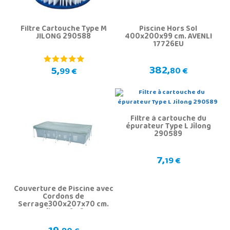
Filtre Cartouche Type M
Piscine Hors Sol
JILONG 290588
400x200x99 cm. AVENLI
17726EU
382,
5,
80 €
99 €
Filtre à cartouche du
épurateur Type L Jilong
290589
7,
19 €
Couverture de Piscine avec
Cordons de
Serrage300x207x70 cm.
Jilong 16112