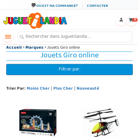
←
×
OÙ EST MA COMMANDE?
CONTACTER
0
Accueil
>
Marques
> Jouets Giro online
Jouets Giro online
Filtrer par:
Trier Par:
Moins Cher
Plus Cher
Nouveauté
|
|