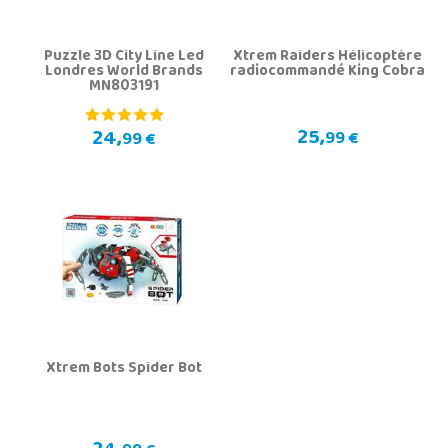
Puzzle 3D City Line Led
Xtrem Raiders Hélicoptère
Londres World Brands
radiocommandé King Cobra
MN803191
25,
24,
99 €
99 €
Xtrem Bots Spider Bot