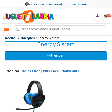
←
×
OÙ EST MA COMMANDE?
CONTACTER
0
Accueil
>
Marques
> Energy Sistem
Energy Sistem
Filtrer par:
Trier Par:
Moins Cher
Plus Cher
Nouveauté
|
|