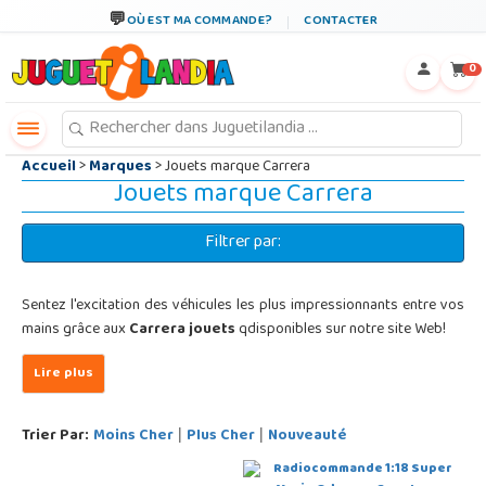
←
×
OÙ EST MA COMMANDE?
CONTACTER
0
Accueil
>
Marques
> Jouets marque Carrera
Jouets marque Carrera
Filtrer par:
Sentez l'excitation des véhicules les plus impressionnants entre vos
mains grâce aux
Carrera jouets
qdisponibles sur notre site Web!
Trier Par:
Moins Cher
Plus Cher
Nouveauté
|
|