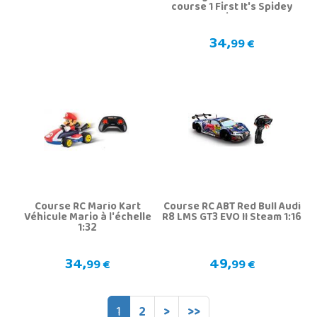
course 1 First It's Spidey
Time
34,
99 €
Course RC Mario Kart
Course RC ABT Red Bull Audi
Véhicule Mario à l'échelle
R8 LMS GT3 EVO II Steam 1:16
1:32
34,
49,
99 €
99 €
1
2
>
>>