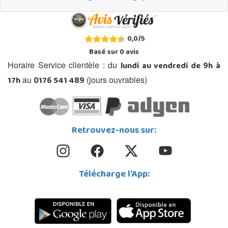
0,0
/
5
Basé sur
0
avis
lundi au vendredi de 9h à
Horaire Service clientèle : du
17h
0176 541 489
au
(jours ouvrables)
Retrouvez-nous sur:
Télécharge l'App: