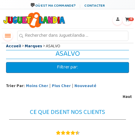
←
×
OÙ EST MA COMMANDE?
CONTACTER
0
Accueil
>
Marques
> ASALVO
ASALVO
Filtrer par:
Trier Par:
Moins Cher
Plus Cher
Nouveauté
|
|
Haut
CE QUE DISENT NOS CLIENTS