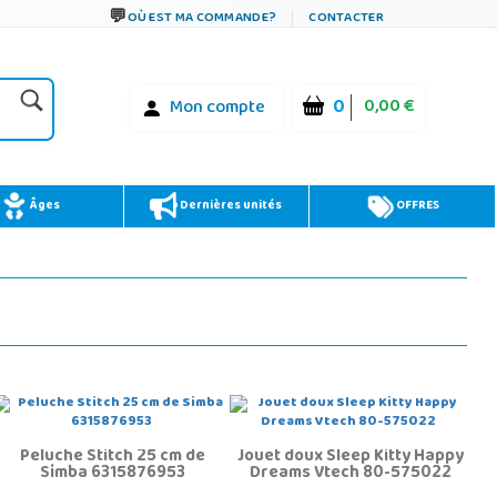
OÙ EST MA COMMANDE?
CONTACTER
0
0,00 €
Mon compte
Âges
Dernières unités
OFFRES
Peluche Stitch 25 cm de
Jouet doux Sleep Kitty Happy
Simba 6315876953
Dreams Vtech 80-575022