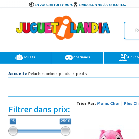
ENVOI GRATUIT > 90 €
LIVRAISON 48 À 96 HEURES.
Jouets
Costumes
Air libr
Accueil
>
Peluches online grands et petits
Trier Par:
Moins Cher
Plus Ch
|
Filtrer dans prix:
1€
250€