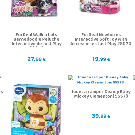
FurReal Walk a Lots
FurReal Newborns
Bernedoodle Peluche
Interactive Soft Toy with
Interactivo de Just Play
Accessories Just Play 28070
28056
27,
19,
99 €
99 €
rs
Jouet à ramper Disney Baby
Mickey Clementoni 55573
39,
99 €