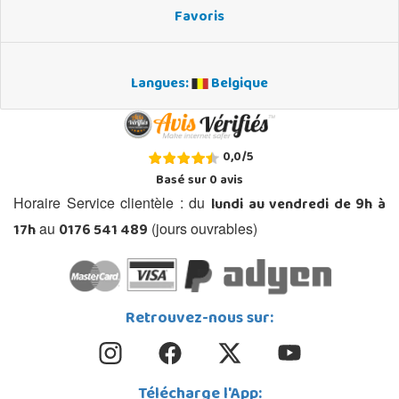
Favoris
Langues:
Belgique
0,0
/
5
Basé sur
0
avis
lundi au vendredi de 9h à
Horaire Service clientèle : du
17h
0176 541 489
au
(jours ouvrables)
Retrouvez-nous sur:
Télécharge l'App: