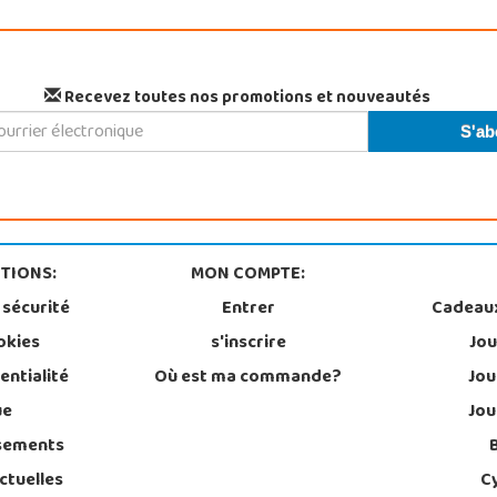
Recevez toutes nos promotions et nouveautés
TIONS:
MON COMPTE:
 sécurité
Entrer
Cadeau
okies
s'inscrire
Jou
entialité
Où est ma commande?
Jou
ue
Jou
sements
ctuelles
C