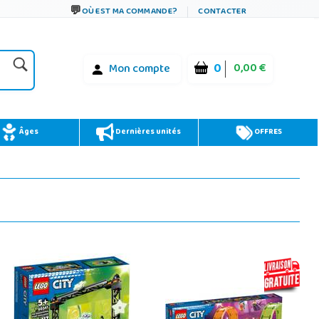
OÙ EST MA COMMANDE?
CONTACTER
0
0,00 €
Mon compte
Âges
Dernières unités
OFFRES