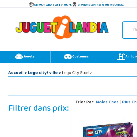
ENVOI GRATUIT > 90 €
LIVRAISON 48 À 96 HEURES.
Jouets
Costumes
Air libr
Accueil
>
Lego city/ ville
>
Lego City Stuntz
Trier Par:
Moins Cher
Plus Ch
|
Filtrer dans prix: