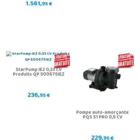
1.561,
95 €
StarPump IE2 0,33 CV
Produits QP 500675IE2
236,
95 €
Pompe auto-amorçante
PQS S1 PRO 0,5 CV
229,
95 €