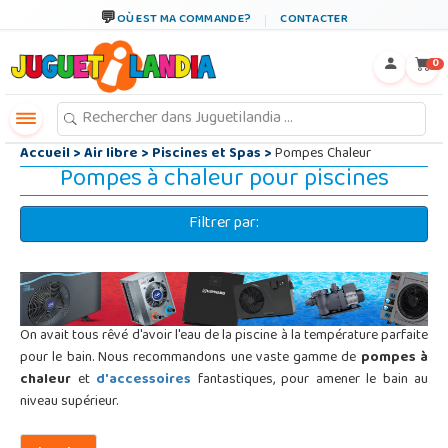
←
×
OÙ EST MA COMMANDE?
CONTACTER
0
Accueil
>
Air libre
>
Piscines et Spas
>
Pompes Chaleur
Pompes à chaleur pour piscines
Filtrer par:
On avait tous rêvé d'avoir l'eau de la piscine à la température parfaite
pour le bain. Nous recommandons une vaste gamme de
pompes à
chaleur
et
d'accessoires
fantastiques, pour amener le bain au
niveau supérieur.