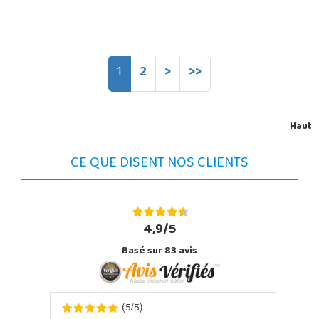
1
2
>
>>
Haut
CE QUE DISENT NOS CLIENTS
4,9/5
Basé sur
83
avis
5
5
(
/
)